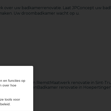
rek over uw badkamerrenovatie. Laat JPConcept uw bad
k maken. Uw droombadkamer wacht op u.
Badkamers
n en functies op
Totaalrenovatie in Riemst
Maatwerk renovatie in Sint-Tr
n over hoe
ie in Hoepertingen
Badkamer renovatie in Hoepertinge
ze tools voor
beleid.