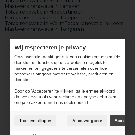
Totaalrenovatie in Sint-Truiden
Maatwerk renovatie in Lanaken
Totaalrenovatie in Hoepertingen
Badkamer renovatie in Hoepertingen
Totaalrenovatie in Werm
Totaalrenovatie in Heers
Maatwerk renovatie in Tongeren
Wij respecteren je privacy
Onze website maakt gebruik van cookies om essentiële
diensten en functies op onze website mogelijk te
maken en om gegevens te verzamelen over hoe
Keukens
bezoekers omgaan met onze website, producten en
Badkamers
diensten.
Maatwerk
Totaalinrichting
Door op ‘Accepteren’ te klikken, ga je ermee akkoord
Over JPCONCEPT
Contact
dat we deze tools voor reclame en analyse gebruiken
en ga je akkoord met ons cookiebeleid.
Gebruiksvoorwaarden & privacybeleid
Cookie policy
Toon instellingen
Alles weigeren
Accepter
Cookie voorkeuren
Sitemap