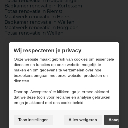
Totaalrenovatie in Hoepertingen
Badkamer renovatie in Kortessem
Totaalrenovatie in Riemst
Maatwerk renovatie in Heers
Badkamer renovatie in Wellen
Maatwerk renovatie in Borgloon
Totaalrenovatie in Wellen
Wij respecteren je privacy
Onze website maakt gebruik van cookies om essentiële
diensten en functies op onze website mogelijk te
maken en om gegevens te verzamelen over hoe
Keukens
bezoekers omgaan met onze website, producten en
Badkamers
diensten.
Maatwerk
Totaalinrichting
Door op ‘Accepteren’ te klikken, ga je ermee akkoord
Over JPCONCEPT
Contact
dat we deze tools voor reclame en analyse gebruiken
en ga je akkoord met ons cookiebeleid.
Gebruiksvoorwaarden & privacybeleid
Cookie policy
Toon instellingen
Alles weigeren
Accepter
Cookie voorkeuren
Sitemap