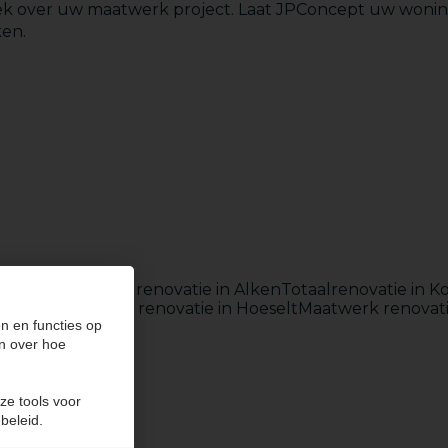
ek over uw maatwerk project. Laat JPConcept uw woning
ken.
Badkamers
asselt
Badkamer renovatie in Alken
Totaalrenovatie in K
n Heers
Badkamer renovatie in Hoeselt
Maatwerk renovati
n en functies op
n over hoe
ze tools voor
beleid.