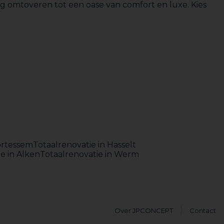
 omtoveren tot een oase van comfort en luxe. Kies
Maatwerk
ortessem
Totaalrenovatie in Hasselt
e in Alken
Totaalrenovatie in Werm
Over JPCONCEPT
Contact