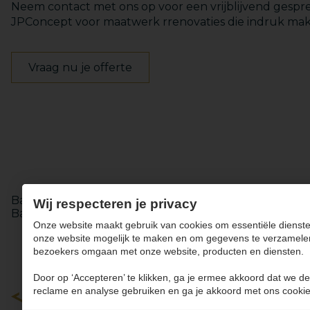
Neem contact met ons op voor een vrijblijvend gespr
JPConcept voor maatwerk rrenovaties die indruk ma
Vraag nu je offerte
Keukens
Totaalinrichting
Badkamer renovatie in Werm
Badkamer renovatie in H
Wij respecteren je privacy
Badkamer renovatie in Sint-Truiden
Totaalrenovatie i
Onze website maakt gebruik van cookies om essentiële dienste
onze website mogelijk te maken en om gegevens te verzamele
bezoekers omgaan met onze website, producten en diensten.
Door op ‘Accepteren’ te klikken, ga je ermee akkoord dat we de
reclame en analyse gebruiken en ga je akkoord met ons cookie
Keukens
Badkamers
Maatwerk
Totaalinrichting