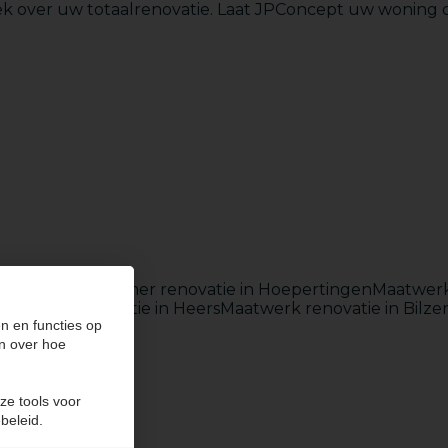
ek over uw totaalrenovatie. Laat JPConcept uw woning o
Badkamers
 in Werm
Badkamer renovatie in Hoepertingen
Maatwerk 
lken
Totaalrenovatie in Heers
Maatwerk renovatie in Bilze
n en functies op
n over hoe
ze tools voor
beleid.