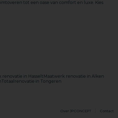
mtoveren tot een oase van comfort en luxe. Kies
Maatwerk
renovatie in Hasselt
Maatwerk renovatie in Alken
n
Totaalrenovatie in Tongeren
Over JPCONCEPT
Contact