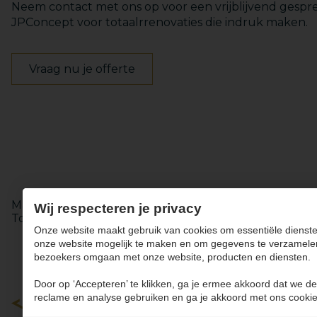
Neem contact met ons op voor een vrijblijvend gespr
JPConcept voor totaalrrenovaties die indruk maken.
Vraag nu je offerte
Keukens
Totaalinrichting
Maatwerk renovatie in Kortessem
Badkamer renovatie
Wij respecteren je privacy
Totaalrenovatie in Hoepertingen
Totaalrenovatie in A
Onze website maakt gebruik van cookies om essentiële dienste
onze website mogelijk te maken en om gegevens te verzamele
bezoekers omgaan met onze website, producten en diensten.
Door op ‘Accepteren’ te klikken, ga je ermee akkoord dat we de
reclame en analyse gebruiken en ga je akkoord met ons cookie
Keukens
Badkamers
Maatwerk
Totaalinrichting