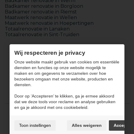
Badkamer renovatie in Werm
Badkamer renovatie in Borgloon
Badkamer renovatie in Riemst
Maatwerk renovatie in Wellen
Maatwerk renovatie in Hoepertingen
Totaalrenovatie in Lanaken
Totaalrenovatie in Sint-Truiden
Wij respecteren je privacy
Onze website maakt gebruik van cookies om essentiële
diensten en functies op onze website mogelijk te
maken en om gegevens te verzamelen over hoe
Keukens
bezoekers omgaan met onze website, producten en
Badkamers
diensten.
Maatwerk
Totaalinrichting
Door op ‘Accepteren’ te klikken, ga je ermee akkoord
Over JPCONCEPT
Contact
dat we deze tools voor reclame en analyse gebruiken
en ga je akkoord met ons cookiebeleid.
Gebruiksvoorwaarden & privacybeleid
Cookie policy
Toon instellingen
Alles weigeren
Accepter
Cookie voorkeuren
Sitemap