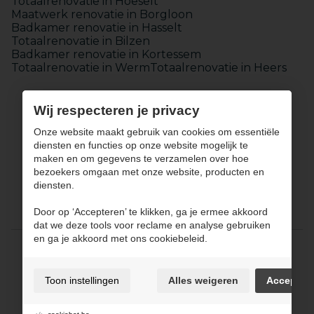
Totaalrenovatie in Hoeselt
Maatwerk renovatie in Borgloon
Badkamer renovatie in Hasselt
Totaalrenovatie in Bilzen
Badkamer renovatie in Kortessem
Totaalrenovatie in Werm
Totaalrenovatie in Heers
Wij respecteren je privacy
Onze website maakt gebruik van cookies om essentiële
diensten en functies op onze website mogelijk te
maken en om gegevens te verzamelen over hoe
Keukens
bezoekers omgaan met onze website, producten en
Badkamers
diensten.
Maatwerk
Totaalinrichting
Door op ‘Accepteren’ te klikken, ga je ermee akkoord
Over JPCONCEPT
Contact
dat we deze tools voor reclame en analyse gebruiken
en ga je akkoord met ons cookiebeleid.
Gebruiksvoorwaarden & privacybeleid
Cookie policy
Toon instellingen
Alles weigeren
Accepter
Cookie voorkeuren
Sitemap